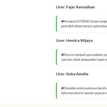
User: Fajar Ramadhan
�Navigasi di FOR4D terasa sangat
jauh lebih efisien berkat optimalisa
User: Hendra Wijaya
�Situs ini menjadi opsi andalan sa
saat jam sibuk pengundian togel on
User: Siska Amelia
�Tampilan antarmukanya bersih
informasi akurat seputar pasaran i