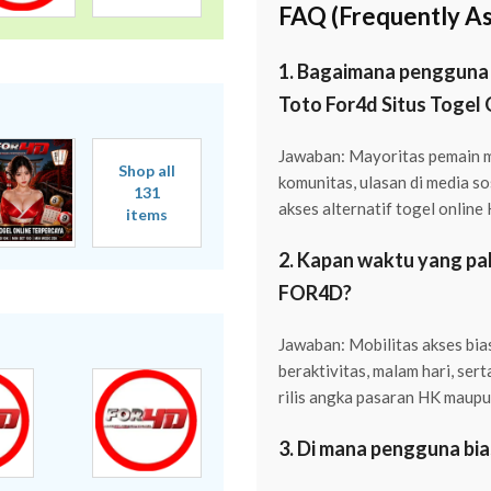
FAQ (Frequently A
1. Bagaimana pengguna
Toto For4d Situs Togel 
Jawaban: Mayoritas pemain 
Shop all
komunitas, ulasan di media so
131
akses alternatif togel onlin
items
2. Kapan waktu yang pa
FOR4D?
Jawaban: Mobilitas akses bia
beraktivitas, malam hari, se
rilis angka pasaran HK maupu
3. Di mana pengguna bi