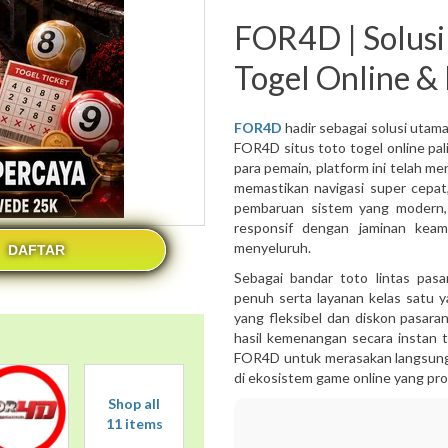
More
FOR4D | Solusi 
info
Togel Online &
FOR4D
hadir sebagai solusi utam
FOR4D situs toto togel online pal
para pemain, platform ini telah m
memastikan navigasi super cepat,
pembaruan sistem yang modern,
responsif dengan jaminan keam
menyeluruh.
DAFTAR
Sebagai bandar toto lintas pas
penuh serta layanan kelas satu y
yang fleksibel dan diskon pasaran
hasil kemenangan secara instan t
FOR4D untuk merasakan langsung 
di ekosistem game online yang pro
Shop all
11 items